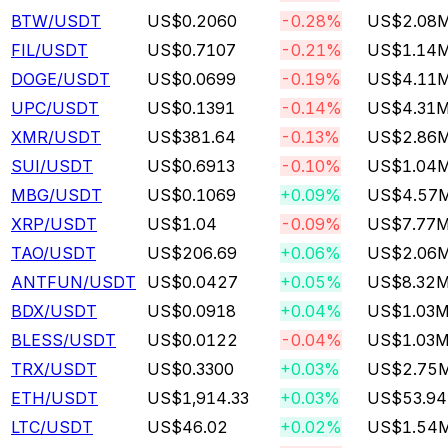
BTW
/USDT
US$0.2060
-0.28%
US$2.08
FIL
/USDT
US$0.7107
-0.21%
US$1.14
DOGE
/USDT
US$0.0699
-0.19%
US$4.11
UPC
/USDT
US$0.1391
-0.14%
US$4.31
XMR
/USDT
US$381.64
-0.13%
US$2.86
SUI
/USDT
US$0.6913
-0.10%
US$1.04
MBG
/USDT
US$0.1069
+0.09%
US$4.57
XRP
/USDT
US$1.04
-0.09%
US$7.77
TAO
/USDT
US$206.69
+0.06%
US$2.06
ANTFUN
/USDT
US$0.0427
+0.05%
US$8.32
BDX
/USDT
US$0.0918
+0.04%
US$1.03
BLESS
/USDT
US$0.0122
-0.04%
US$1.03
TRX
/USDT
US$0.3300
+0.03%
US$2.75
ETH
/USDT
US$1,914.33
+0.03%
US$53.9
LTC
/USDT
US$46.02
+0.02%
US$1.54