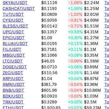
SKYAI
/USDT
$0.1126
-1.06%
$2.24M
То
CASHCAT
/USDT
$0.1193
+1.06%
$1.25M
То
TUT
/USDT
$0.0809
-1.03%
$2.61M
То
CYS
/USDT
$0.9356
-0.91%
$4.69M
То
BLESS
/USDT
$0.0142
-0.72%
$1.51M
То
UPC
/USDT
$0.1357
+0.59%
$4.31M
То
EPIC
/USDT
$1.09
+0.30%
$1.27M
То
BLUAI
/USDT
$0.0195
+0.15%
$1.36M
То
FIL
/USDT
$0.7181
+0.11%
$1.1M
То
MBG
/USDT
$0.1066
+0.09%
$3.35M
То
LTC
/USDT
$46.05
-0.09%
$1.58M
То
DOGE
/USDT
$0.0710
+0.06%
$3.69M
То
ZEC
/USDT
$510.56
+0.05%
$1.14M
То
XRP
/USDT
$1.04
+0.04%
$8.97M
То
XMR
/USDT
$381.79
-0.04%
$3.36M
То
BNB
/USDT
$601.96
-0.04%
$10.86M
То
BDX
/USDT
$0.0920
-0.03%
$1.03M
То
TRX
/USDT
$0.3289
+0.03%
$2.5M
То
ETH
/USDT
$1,920.65
+0.02%
$59.23M
То