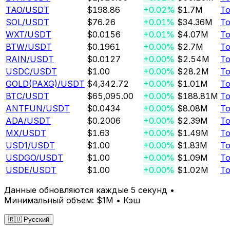
TAO
/USDT
$198.86
+0.02%
$1.7M
То
SOL
/USDT
$76.26
+0.01%
$34.36M
То
WXT
/USDT
$0.0156
+0.01%
$4.07M
То
BTW
/USDT
$0.1961
+0.00%
$2.7M
То
RAIN
/USDT
$0.0127
+0.00%
$2.54M
То
USDC
/USDT
$1.00
+0.00%
$28.2M
То
GOLD(PAXG)
/USDT
$4,342.72
+0.00%
$1.01M
То
BTC
/USDT
$65,095.00
+0.00%
$188.81M
То
ANTFUN
/USDT
$0.0434
+0.00%
$8.08M
То
ADA
/USDT
$0.2006
+0.00%
$2.39M
То
MX
/USDT
$1.63
+0.00%
$1.49M
То
USD1
/USDT
$1.00
+0.00%
$1.83M
То
USDGO
/USDT
$1.00
+0.00%
$1.09M
То
USDE
/USDT
$1.00
+0.00%
$1.02M
То
Данные обновляются каждые 5 секунд •
Минимальный объем: $1M •
Кэш
🇷🇺 Русский