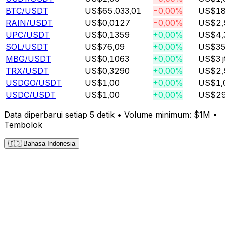
BTC
/USDT
US$65.033,01
-0,00%
US$188
RAIN
/USDT
US$0,0127
-0,00%
US$2,5
UPC
/USDT
US$0,1359
+0,00%
US$4,3
SOL
/USDT
US$76,09
+0,00%
US$35,
MBG
/USDT
US$0,1063
+0,00%
US$3 j
TRX
/USDT
US$0,3290
+0,00%
US$2,5
USDGO
/USDT
US$1,00
+0,00%
US$1,0
USDC
/USDT
US$1,00
+0,00%
US$29,
Data diperbarui setiap 5 detik • Volume minimum: $1M •
Tembolok
🇮🇩 Bahasa Indonesia