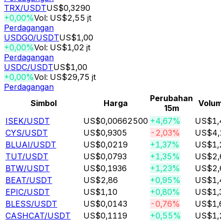
TRX
/USDT
US$0,3290
+0,00%
Vol: US$2,55 jt
Perdagangan
USDGO
/USDT
US$1,00
+0,00%
Vol: US$1,02 jt
Perdagangan
USDC
/USDT
US$1,00
+0,00%
Vol: US$29,75 jt
Perdagangan
Perubahan
Simbol
Harga
Volum
15m
ISEK
/USDT
US$0,00662500
+4,67%
US$1,4
CYS
/USDT
US$0,9305
-2,03%
US$4,2
BLUAI
/USDT
US$0,0219
+1,37%
US$1,2
TUT
/USDT
US$0,0793
+1,35%
US$2,6
BTW
/USDT
US$0,1936
+1,23%
US$2,6
BEAT
/USDT
US$2,86
+0,95%
US$1,4
EPIC
/USDT
US$1,10
+0,80%
US$1,3
BLESS
/USDT
US$0,0143
-0,76%
US$1,6
CASHCAT
/USDT
US$0,1119
+0,55%
US$1,2