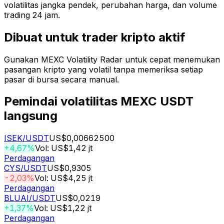
volatilitas jangka pendek, perubahan harga, dan volume
trading 24 jam.
Dibuat untuk trader kripto aktif
Gunakan MEXC Volatility Radar untuk cepat menemukan
pasangan kripto yang volatil tanpa memeriksa setiap
pasar di bursa secara manual.
Pemindai volatilitas MEXC USDT
langsung
ISEK
/USDT
US$0,00662500
+4,67%
Vol: US$1,42 jt
Perdagangan
CYS
/USDT
US$0,9305
-2,03%
Vol: US$4,25 jt
Perdagangan
BLUAI
/USDT
US$0,0219
+1,37%
Vol: US$1,22 jt
Perdagangan