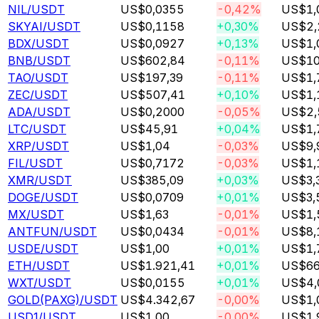
NIL
/USDT
US$0,0355
-0,42%
US$1,0
SKYAI
/USDT
US$0,1158
+0,30%
US$2,2
BDX
/USDT
US$0,0927
+0,13%
US$1,0
BNB
/USDT
US$602,84
-0,11%
US$10,
TAO
/USDT
US$197,39
-0,11%
US$1,7
ZEC
/USDT
US$507,41
+0,10%
US$1,1
ADA
/USDT
US$0,2000
-0,05%
US$2,5
LTC
/USDT
US$45,91
+0,04%
US$1,7
XRP
/USDT
US$1,04
-0,03%
US$9,9
FIL
/USDT
US$0,7172
-0,03%
US$1,1
XMR
/USDT
US$385,09
+0,03%
US$3,3
DOGE
/USDT
US$0,0709
+0,01%
US$3,5
MX
/USDT
US$1,63
-0,01%
US$1,5
ANTFUN
/USDT
US$0,0434
-0,01%
US$8,1
USDE
/USDT
US$1,00
+0,01%
US$1,7
ETH
/USDT
US$1.921,41
+0,01%
US$66,
WXT
/USDT
US$0,0155
+0,01%
US$4,0
GOLD(PAXG)
/USDT
US$4.342,67
-0,00%
US$1,0
USD1
/USDT
US$1,00
-0,00%
US$1,9