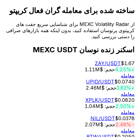
ته شده برای معامله گران فعال کریپتو
از MEXC Volatility Radar برای شناسایی سریع جفت های
توی پرنوسان استفاده کنید، بدون اینکه همه بازارهای صرافی
ستی بررسی کنید.
ر زنده نوسان MEXC USDT
ZAY
/USDT
$
حجم: $1.11M
له
UPID
/USDT
$0.0
حجم: $2.46M
له
XPLK
/USDT
$0.0
حجم: $1.04M
له
NIL
/USDT
$0.
حجم: $2.07M
له
BTW
/USDT
$0.2